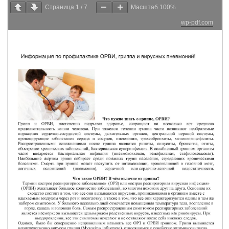
Страница
1
/
7
Масштаб
100%
wp-pdf.com