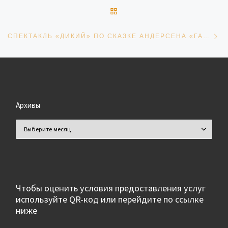
ОБРАТНО К СПИСКУ ЗАПИ
Сл
СПЕКТАКЛЬ «ДИКИЙ» ПО СКАЗКЕ АНДЕРСЕНА «ГАДКИЙ УТЕНОК»
Архивы
Архивы
Чтобы оценить условия предоставления услуг
используйте QR-код или перейдите по ссылке
ниже