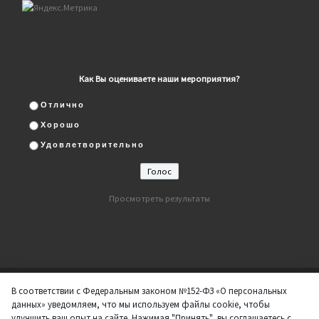
Как Вы оцениваете наши мероприятия?
Отлично
Хорошо
Удовлетворительно
Просмотреть результаты
В соответствии с Федеральным законом №152-ФЗ «О персональных
© 2026
ДК "Нефтяник"
– Все права защищены
данных» уведомляем, что мы используем файлы cookie, чтобы
Работает на
WP
– Разработан в
Тема Customizr
улучшить ваш опыт на сайте. Нажимая "Принять", вы соглашаетесь с