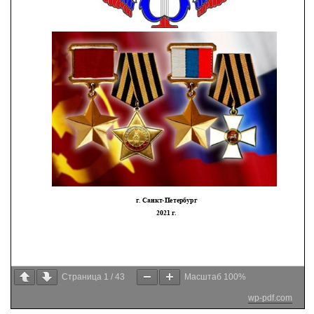
Страница
1
/
43
Масштаб
100%
wp-pdf.com