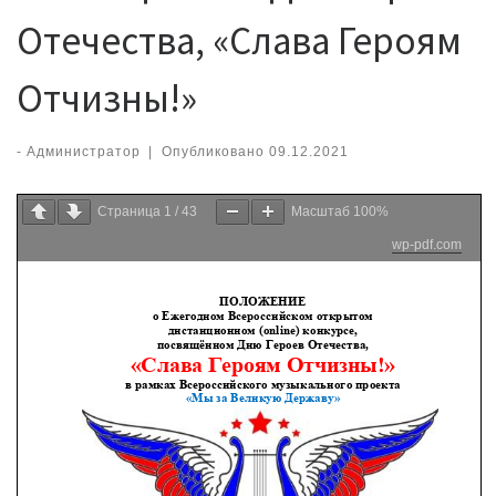
Отечества, «Слава Героям
Отчизны!»
-
Администратор
|
Опубликовано
09.12.2021
Страница
1
/
43
Масштаб
100%
wp-pdf.com