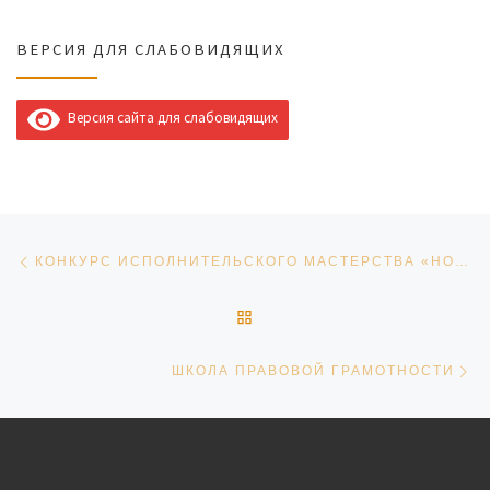
ВЕРСИЯ ДЛЯ СЛАБОВИДЯЩИХ
Версия сайта для слабовидящих
Навигация по записям
Предыдущая запись
КОНКУРС ИСПОЛНИТЕЛЬСКОГО МАСТЕРСТВА «НОВОГОДНИЕ КАНИКУЛЫ — 2022»
ОБРАТНО К СПИСКУ ЗАПИ
Сл
ШКОЛА ПРАВОВОЙ ГРАМОТНОСТИ