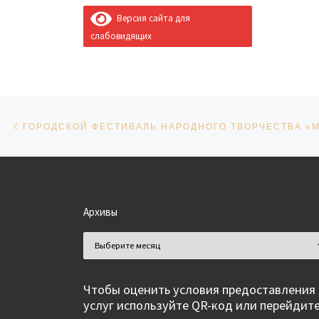
Версия сайта для
слабовидящих
Навигация по записям
Предыдущая запись
ГОРОДСКОЙ ФЕСТИВАЛЬ НАРОДНОГО ТВОРЧЕСТВА «М
Архивы
Архивы
Чтобы оценить условия предоставления
услуг используйте QR-код или перейдит