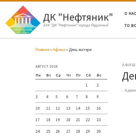
Перейти к содержимому
ДК "Нефтяник"
О НА
АУК "ДК "Нефтяник" города Радужный
ТО В
Главная
»
Афиша
»
День матери
АФИШ
АВГУСТ 2026
Де
Пн
Вт
Ср
Чт
Пт
Сб
Вс
1
2
-
Адми
3
4
5
6
7
8
9
10
11
12
13
14
15
16
17
18
19
20
21
22
23
24
25
26
27
28
29
30