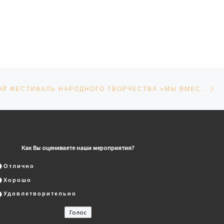
Сл
СЕЙ
XI ГОРОДСКОЙ ФЕСТИВАЛЬ НАРОДНОГО ТВОРЧЕСТВА «МЫ ВМЕСТЕ!»
Как Вы оцениваете наши мероприятия?
Отлично
Хорошо
Удовлетворительно