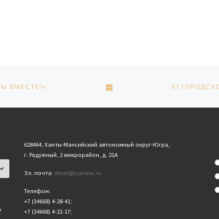
ОБРАТНО К СПИСКУ ЗАПИ
Ы ВМЕСТЕ!»
628464, Ханты-Мансийский автономный округ-Югра,
г. Радужный, 2 микрорайон, д. 21А
Эл. почта:
dkrad@yandex.ru
Телефон:
+7 (34668) 4-28-41;
е
+7 (34668) 4-21-17;