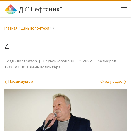
ДК "Нефтяник"
Перейти к содержимому
Ме
Главная
»
День волонтёра
»
4
4
-
Администратор
|
Опубликовано
06.12.2022
-
размеров
1200 × 800
в
День волонтёра
Навигация по изображениям
Предидущее
Следующее