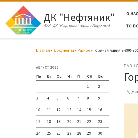
Перейти к содержимому
ДК "Нефтяник"
О НА
АУК "ДК "Нефтяник" города Радужный
ТО В
Главная
»
Документы
»
Разное
»
Горячая линия 8-800-30
РАЗН
АВГУСТ 2026
Го
Пн
Вт
Ср
Чт
Пт
Сб
Вс
1
2
-
Адми
3
4
5
6
7
8
9
10
11
12
13
14
15
16
17
18
19
20
21
22
23
24
25
26
27
28
29
30