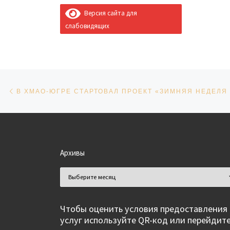
Версия сайта для
слабовидящих
Навигация по записям
Предыдущая запись
В ХМАО-ЮГРЕ СТАРТОВАЛ ПРОЕКТ «ЗИМНЯЯ НЕДЕЛЯ
Архивы
Архивы
Чтобы оценить условия предоставления
услуг используйте QR-код или перейдит