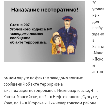
20
уголов
ных
дел
возбу
ждено
в
Ханты
-Манс
ийско
м
автон
омном округе по фактам заведомо ложных
сообщений об акте терроризма.
8 из них зарегистрировано в Нижневартовске, 4 – в
Ханты-Мансийске, по 2 – в Нефтеюганске, Сургуте,
Урае, по 1 – в Югорске и Нижневартовском районе.