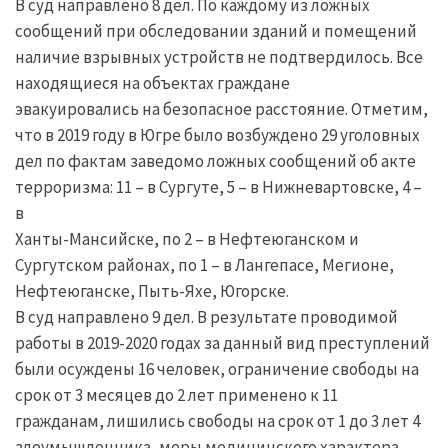
В суд направлено 8 дел. По каждому из ложных
сообщений при обследовании зданий и помещений
наличие взрывных устройств не подтвердилось. Все
находящиеся на объектах граждане
эвакуировались на безопасное расстояние. Отметим,
что в 2019 году в Югре было возбуждено 29 уголовных
дел по фактам заведомо ложных сообщений об акте
терроризма: 11 – в Сургуте, 5 – в Нижневартовске, 4 –
в
Ханты-Мансийске, по 2 – в Нефтеюганском и
Сургутском районах, по 1 – в Лангепасе, Мегионе,
Нефтеюганске, Пыть-Яхе, Югорске.
В суд направлено 9 дел. В результате проводимой
работы в 2019-2020 годах за данный вид преступлений
были осуждены 16 человек, ограничение свободы на
срок от 3 месяцев до 2 лет применено к 11
гражданам, лишились свободы на срок от 1 до 3 лет 4
злоумышленника, меры медицинского характера