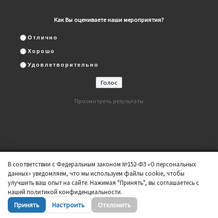
Как Вы оцениваете наши мероприятия?
Отлично
Хорошо
Удовлетворительно
Просмотреть результаты
В соответствии с Федеральным законом №152-ФЗ «О персональных
© 2026
ДК "Нефтяник"
– Все права защищены
данных» уведомляем, что мы используем файлы cookie, чтобы
Работает на
WP
– Разработан в
Тема Customizr
улучшить ваш опыт на сайте. Нажимая "Принять", вы соглашаетесь с
нашей политикой конфиденциальности.
Принять
Настроить
Отклонить