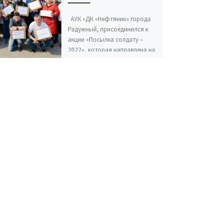
АУК «ДК «Нефтяник» города
Радужный, присоединился к
акции «Посылка солдату –
2022», которая направлена на
сбор средств личной гигиены,
продуктов питания […]