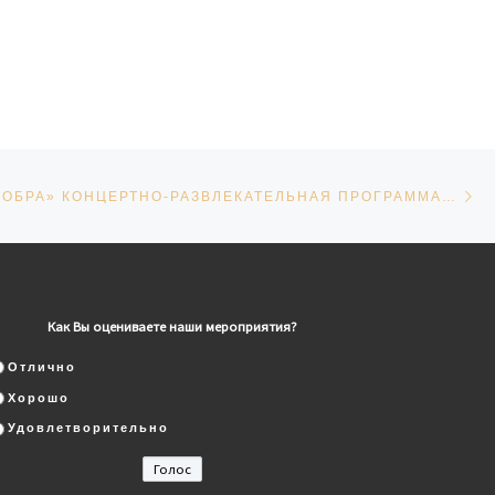
Сл
СЕЙ
«ДОРОГОЮ ДОБРА» КОНЦЕРТНО-РАЗВЛЕКАТЕЛЬНАЯ ПРОГРАММА, ДЛЯ ЛЮДЕЙ С ОГРАНИЧЕННЫМИ ВОЗМОЖНОСТЯМИ
Как Вы оцениваете наши мероприятия?
Отлично
Хорошо
Удовлетворительно