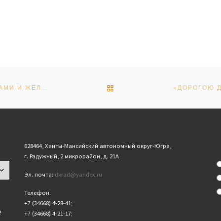
ОБРАТНО К СПИСКУ ЗАПИ
ПОЗДРАВЛЯЕМ ШОУ-БАЛЕТ «КОЛОКОЛЬЧИК» С ПОБЕДАМИ И ЖЕЛАЕМ ДАЛЬНЕЙШИХ УСПЕХОВ!
628464, Ханты-Мансийский автономный округ-Югра,
г. Радужный, 2 микрорайон, д. 21А
Эл. почта:
dkrad@yandex.ru
Телефон:
+7 (34668) 4-28-41;
е
+7 (34668) 4-21-17;