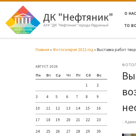
Перейти к содержимому
ДК "Нефтяник"
О НА
АУК "ДК "Нефтяник" города Радужный
ТО В
Главная
»
Фотогалерея 2022 год
»
Выставка работ твор
ФОТО
АВГУСТ 2026
Вы
Пн
Вт
Ср
Чт
Пт
Сб
Вс
1
2
во
3
4
5
6
7
8
9
не
10
11
12
13
14
15
16
17
18
19
20
21
22
23
-
Адми
24
25
26
27
28
29
30