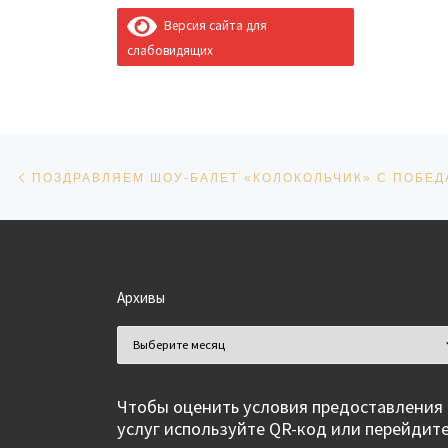
Версия сайта для
слабовидящих
Навигация по записям
Предыдущая запись
Архивы
Архивы
Чтобы оценить условия предоставления
услуг используйте QR-код или перейдит