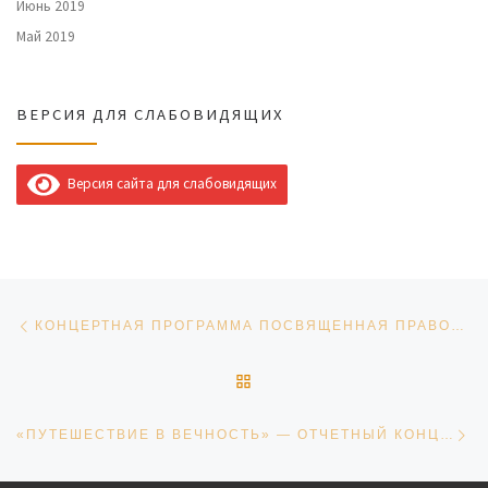
Июнь 2019
Май 2019
ВЕРСИЯ ДЛЯ СЛАБОВИДЯЩИХ
Версия сайта для слабовидящих
Навигация по записям
Предыдущая запись
КОНЦЕРТНАЯ ПРОГРАММА ПОСВЯЩЕННАЯ ПРАВОСЛАВНОЙ ПАСХЕ
ОБРАТНО К СПИСКУ ЗАПИ
Сл
«ПУТЕШЕСТВИЕ В ВЕЧНОСТЬ» — ОТЧЕТНЫЙ КОНЦЕРТ СТУДИИ АКАДЕМИЧЕСКОЙ ПЕНИЯ «ЭЛЕГИЯ»