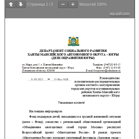
Страница
1
/
2
Масштаб
100%
wp-pdf.com