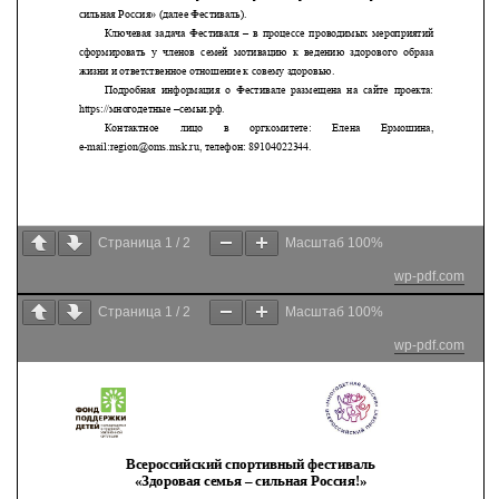
Страница
1
/
2
Масштаб
100%
wp-pdf.com
Страница
1
/
2
Масштаб
100%
wp-pdf.com