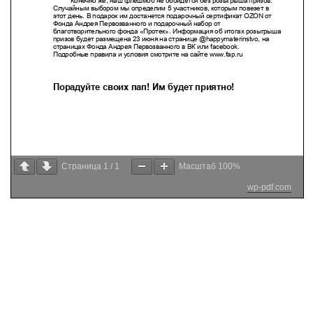
Страница
1
/
1
Масштаб
100%
wp-pdf.com