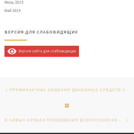
Июнь 2019
Май 2019
ВЕРСИЯ ДЛЯ СЛАБОВИДЯЩИХ
Версия сайта для слабовидящих
Навигация по записям
Предыдущая запись
ПРОФИЛАКТИКА ХИЩЕНИЙ ДЕНЕЖНЫХ СРЕДСТВ У ГРАЖДАН С ИСПОЛЬЗОВАНИЕМ IT-ТЕХНОЛОГИЙ.
ОБРАТНО К СПИСКУ ЗАПИ
Сл
О НОВЫХ СРОКАХ ПРОВЕДЕНИЯ ВСЕРОССИЙСКОЙ ПЕРЕПИСИ НАСЕЛЕНИЯ