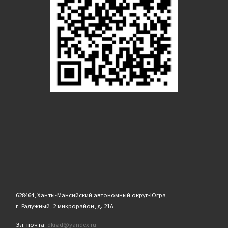
628464, Ханты-Мансийский автономный округ-Югра,
г. Радужный, 2 микрорайон, д. 21А
Эл. почта:
dkrad@yandex.ru