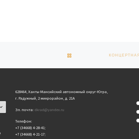
ОБРАТНО К СПИСКУ ЗАПИ
628464, Ханты-Мансийский автономный округ-Югра,
г. Радужный, 2 микрорайон, д. 21А
Эл. почта:
dkrad@yandex.ru
Телефон:
+7 (34668) 4-28-41;
е
+7 (34668) 4-21-17;