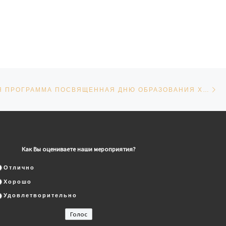
Сл
СЕЙ
КОНЦЕРТНАЯ ПРОГРАММА ПОСВЯЩЕННАЯ ДНЮ ОБРАЗОВАНИЯ ХМАО-ЮГРЫ И ДНЮ КОНСТИТУЦИИ РОССИИ
Как Вы оцениваете наши мероприятия?
Отлично
Хорошо
Удовлетворительно