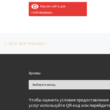
Версия сайта для
слабовидящих
Навигация по записям
Предыдущая запись
«ВСЁ ДЛЯ ПОБЕДЫ!»
Архивы
Архивы
Чтобы оценить условия предоставления
услуг используйте QR-код или перейдит