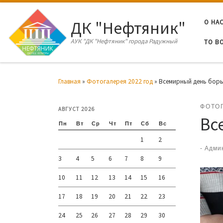
Перейти к содержимому
ДК "Нефтяник"
О НА
АУК "ДК "Нефтяник" города Радужный
ТО В
Главная
»
Фотогалерея 2022 год
»
Всемирный день бор
ФОТО
АВГУСТ 2026
Вс
Пн
Вт
Ср
Чт
Пт
Сб
Вс
1
2
-
Адми
3
4
5
6
7
8
9
10
11
12
13
14
15
16
17
18
19
20
21
22
23
24
25
26
27
28
29
30