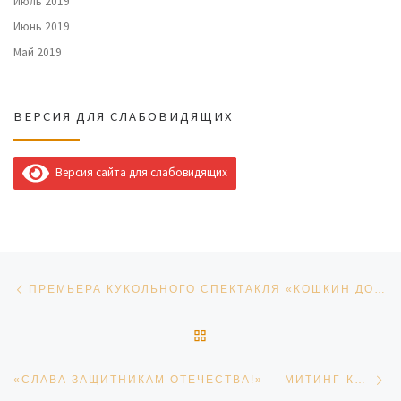
Июль 2019
Июнь 2019
Май 2019
ВЕРСИЯ ДЛЯ СЛАБОВИДЯЩИХ
Версия сайта для слабовидящих
Навигация по записям
Предыдущая запись
ПРЕМЬЕРА КУКОЛЬНОГО СПЕКТАКЛЯ «КОШКИН ДОМ»
ОБРАТНО К СПИСКУ ЗАПИ
Сл
«СЛАВА ЗАЩИТНИКАМ ОТЕЧЕСТВА!» — МИТИНГ-КОНЦЕРТ