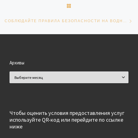
ОБРАТНО К СПИСКУ ЗАПИ
Сл
СОБЛЮДАЙТЕ ПРАВИЛА БЕЗОПАСНОСТИ НА ВОДНЫХ ОБЪЕКТАХ В ЗИМНЕЕ ВРЕМЯ
Архивы
Архивы
Чтобы оценить условия предоставления услуг
используйте QR-код или перейдите по ссылке
ниже