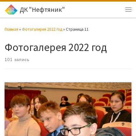
ДК "Нефтяник"
Перейти к содержимому
Ме
Главная
»
Фотогалерея 2022 год
»
Страница 11
Фотогалерея 2022 год
101 запись