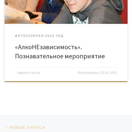
ФОТОГАЛЕРЕЯ 2022 ГОД
«АлкоНЕзависимость».
Познавательное мероприятие
-
Администратор
Опубликовано
22.01.2022
Навигация по записям
Новые записи
НОВЫЕ ЗАПИСИ