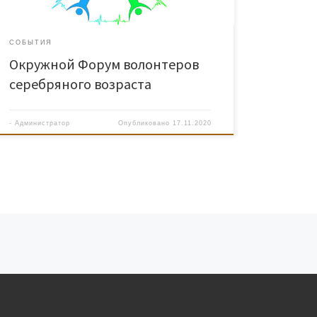
Форума получили из рук волонтеров заслуженные
награды от […]
СОБЫТИЯ
Окружной Форум волонтеров
серебряного возраста
-
Администратор
Опубликовано
17.11.2020