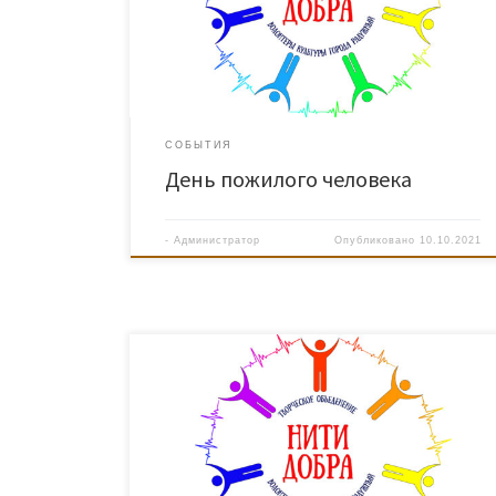
клуба подарили подсолнух изготовленный из конфет
своими руками как символ долголетия и радости.
Выступили с мини концертом, подарив улыбки и
хорошее настроение. Клуб «Верность юности»
благодарит Бурикову Анну […]
СОБЫТИЯ
День пожилого человека
-
Администратор
Опубликовано
10.10.2021