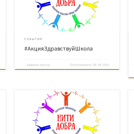
возраста проводили конкурсы, викторины, вручали
детям символические «Пятерки» и воздушные шары.
Гостем акции стало лучистое солнышко, с которым
можно было повеселиться и сделать […]
СОБЫТИЯ
#АкцияЗдравствуйШкола
-
Администратор
Опубликовано
09.09.2021
12 ноября 2020 года Творческое сообщество
волонтеров культуры города Радужный «Нити добра»
провело акцию «Своих не бросаем». Волонтеры
посетили пожилых одиноких людей и инвалидов –
участников клубных формирований АУК «ДК
«Нефтяник», которые в данный момент находятся на