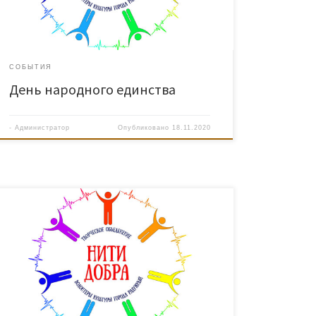
учащихся Детской школы искусств города Радужный,
посвященные Дню народного единства, и сувениры.
СОБЫТИЯ
День народного единства
-
Администратор
Опубликовано
18.11.2020
9 октября Волонтеры культуры приняли участие в
Окружном Форуме волонтеров серебряного
возраста. Волонтеры культуры помогали пожилым
людям зарегистрироваться, пройти тестирование и
непосредственно принять участие в онлайн-форуме.
В режиме он-лайн волонтеров серебряного возраста
приветствовала губернатор ХМАО-Югры Наталья
Владимировна Комарова. Многие из участников