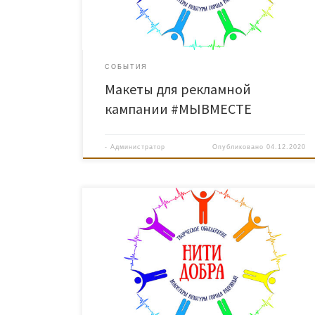
СОБЫТИЯ
Макеты для рекламной
кампании #МЫВМЕСТЕ
-
Администратор
Опубликовано
04.12.2020
С 15 по 30 октября «Нити добра» приняли участие
в муниципальном этапе «Школы волонтера»
регионального долгосрочного социокультурного
проекта «Света и добра». Было проведено 8 занятий
по различной тематике. Добровольцы учились
общаться с людьми, танцевать, рисовать, играть в
театре, мастерить своими руками. Волонтеры