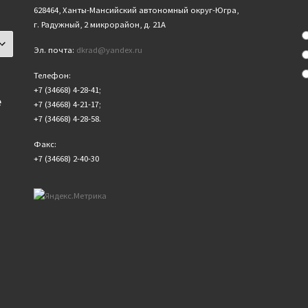
628464, Ханты-Мансийский автономный округ-Югра,
г. Радужный, 2 микрорайон, д. 21А
Эл. почта:
dkrad@yandex.ru
Телефон:
+7 (34668) 4-28-41;
е
+7 (34668) 4-21-17;
+7 (34668) 4-28-58.
Факс:
+7 (34668) 2-40-30