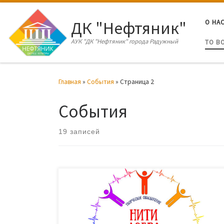
Перейти к содержимому
ДК "Нефтяник"
О НА
АУК "ДК "Нефтяник" города Радужный
ТО В
Главная
»
События
»
Страница 2
События
19 записей
Волонтеры культуры и клуб пожилых людей
поздравили своих друзей, находящихся в Центре
социального обслуживания населения города
Радужный, с Днем пожилого человека. Участники