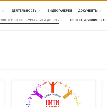
С
ДЕЯТЕЛЬНОСТЬ
ВИДЕОГАЛЕРЕЯ
ДОКУМЕНТЫ
ОЛОНТЁРОВ КУЛЬТУРЫ «НИТИ ДОБРА»
ПРОЕКТ «ПУШКИНСКАЯ 
Веселая, яркая и задорная акция «Здравствуй
школа» состоялась на площади АУК «ДК»Нефтяник» 3
сентября 2021 года. Волонтеры культуры «Нити
добра» совместно с волонтерами «серебряного»