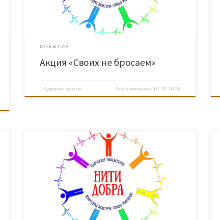
самоизоляции. Добровольцы культуры привезли им
медицинские маски, поддержали их морально и […]
СОБЫТИЯ
Акция «Своих не бросаем»
-
Администратор
Опубликовано
18.11.2020
14 октября Волонтеры серебряного возраста по
собственной инициативе отправились на уборку
мусора на набережной реки Аган. Пусть немного, но
город наш стал чище… Волонтеры решили, что
подобные акции станут регулярными.