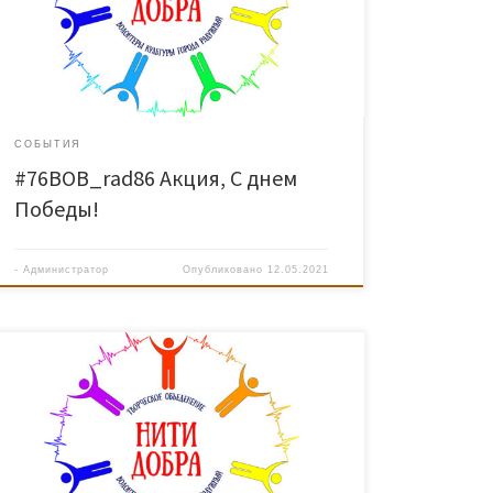
исполнил песни военных лет под баян. Руководитель
и участники клуба «Затейники» прочли стихи о
героях войны и на прощание вручили георгиевские
ленты как символ Победы.
СОБЫТИЯ
#76ВОВ_rad86 Акция, С днем
Победы!
-
Администратор
Опубликовано
12.05.2021
3 ноября В преддверии праздника – Дня народного
единства волонтеры культуры отправились
поздравить с наступающим праздником людей,
находящихся на самоизоляции (людей старшего
поколения и инвалидов) и вручили им рисунки