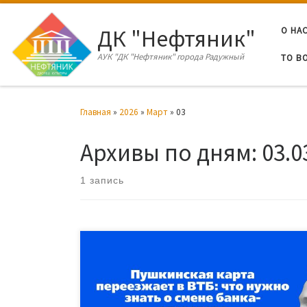
Перейти к содержимому
ДК "Нефтяник"
О НА
АУК "ДК "Нефтяник" города Радужный
ТО В
Главная
»
2026
»
Март
»
03
Архивы по дням:
03.0
1 запись