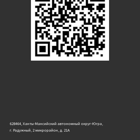
628464, Ханты-Мансийский автономный округ-Югра,
г. Радужный, 2 микрорайон, д. 21А